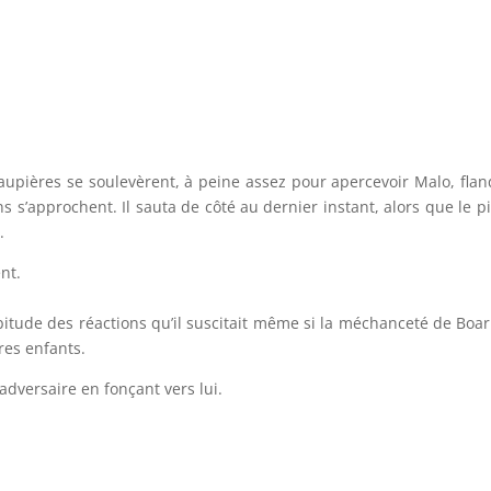
paupières se soulevèrent, à peine assez pour apercevoir Malo, fla
s s’approchent. Il sauta de côté au dernier instant, alors que le p
.
nt.
habitude des réactions qu’il suscitait même si la méchanceté de Boa
res enfants.
adversaire en fonçant vers lui.