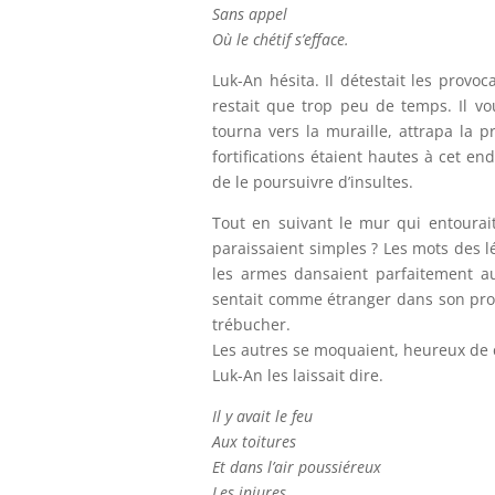
Sans appel
Où le chétif s’efface.
Luk-An hésita. Il détestait les provoc
restait que trop peu de temps. Il vou
tourna vers la muraille, attrapa la p
fortifications étaient hautes à cet en
de le poursuivre d’insultes.
Tout en suivant le mur qui entourait 
paraissaient simples ? Les mots des l
les armes dansaient parfaitement au 
sentait comme étranger dans son propr
trébucher.
Les autres se moquaient, heureux de c
Luk-An les laissait dire.
Il y avait le feu
Aux toitures
Et dans l’air poussiéreux
Les injures