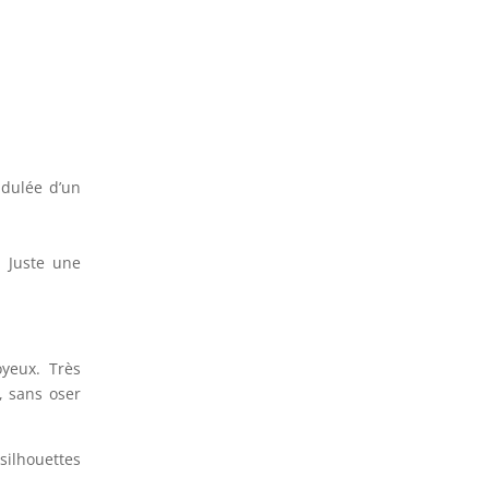
ondulée d’un
. Juste une
oyeux. Très
s, sans oser
silhouettes