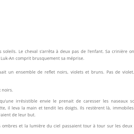
es soleils. Le cheval s’arrêta à deux pas de l’enfant. Sa crinière 
u. Luk-An comprit brusquement sa méprise.
uait un ensemble de reflet noirs, violets et bruns. Pas de violet
 noirs.
qu’une irrésistible envie le prenait de caresser les naseaux s
e, il leva la main et tendit les doigts. Ils restèrent là, immobile
raient de leur but.
s ombres et la lumière du ciel passaient tour à tour sur les deux 