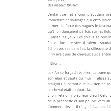
Des oiseaux furieux.
L’enfant se mit à courir, soudain pre
immenses et sauvages qui entouraient 
la mer. La force des vagues le fascina
qu’Elion dansaient parfois sur les flot
Il plissa les yeux. Les soleils se rév
flot de lumière vive. Il ralentit sou
écho avec ses pensées, la silhouette 
Il n’y avait pas de chevaux aux alentou
– Elion…
Luk-An se força à respirer. La buée q
son élan et sauta du mur. Il glissa s
craignit un instant que la vision ne se
Le cheval était toujours là.
Elion, l’étalon violet, leur dieu ! Celu
de la prophétie et son peuple vers un 
Comment devait-il réagir ? Avancer ? R