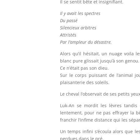
Il se sentit bête et insignifiant.
Il y avait les spectres
Du passé
Silencieux arbitres
Attristés
Par l’ampleur du désastre.
Alors qu’il hésitait, un nuage voila l
blanc pure glissait jusqu’à son geno
Ce n’était pas son dieu.
Sur le corps puissant de l’animal jo
plaisanterie des soleils.
Le cheval l’observait de ses petits yeux
Luk-An se mordit les lèvres tandis 
lentement, pour ne pas effrayer la bêt
franchir l’infime distance qui les sépa
Un temps infini s’écoula alors que le
perdues dans le pré.