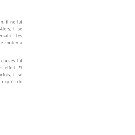
, il ne lui
lors, il se
rsaire. Les
se contenta
 choses lui
 effort. Et
fois, il se
t exprès de