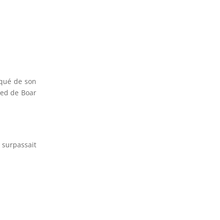
nqué de son
ied de Boar
r surpassait