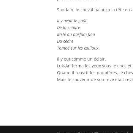
Soudain, le cheval balança la tête en 
Il y avait le goût
De la cendre
Mêlé au parfum flou
Du cèdre
Tombé sur les cailloux.
Il y eut comme un éclair.
Luk-An ferma les yeux sous le choc et
Quand il rouvrit les paupières, le chev
Mais le souvenir de son rêve était rev