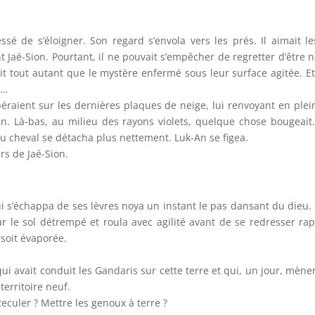
ssé de s’éloigner. Son regard s’envola vers les prés. Il aimait l
Jaé-Sion. Pourtant, il ne pouvait s’empêcher de regretter d’être né
it tout autant que le mystère enfermé sous leur surface agitée. Et 
s…
erbéraient sur les dernières plaques de neige, lui renvoyant en ple
dain. Là-bas, au milieu des rayons violets, quelque chose bougeait.
du cheval se détacha plus nettement. Luk-An se figea.
rs de Jaé-Sion.
ui s’échappa de ses lèvres noya un instant le pas dansant du dieu. 
ur le sol détrempé et roula avec agilité avant de se redresser rap
 soit évaporée.
i qui avait conduit les Gandaris sur cette terre et qui, un jour, mèner
territoire neuf.
eculer ? Mettre les genoux à terre ?