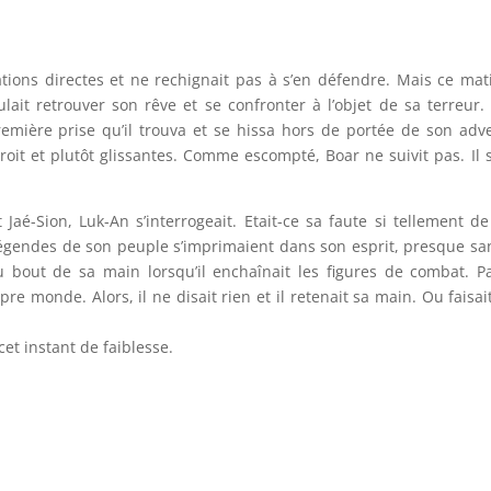
ations directes et ne rechignait pas à s’en défendre. Mais ce matin
lait retrouver son rêve et se confronter à l’objet de sa terreur. A
remière prise qu’il trouva et se hissa hors de portée de son adve
droit et plutôt glissantes. Comme escompté, Boar ne suivit pas. Il 
Jaé-Sion, Luk-An s’interrogeait. Etait-ce sa faute si tellement de
égendes de son peuple s’imprimaient dans son esprit, presque sans
bout de sa main lorsqu’il enchaînait les figures de combat. Par
e monde. Alors, il ne disait rien et il retenait sa main. Ou faisai
et instant de faiblesse.