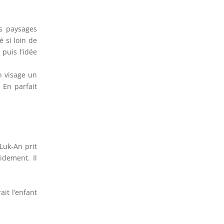
es paysages
 si loin de
puis l’idée
in visage un
 En parfait
Luk-An prit
idement. Il
ait l’enfant