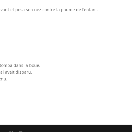
avant et posa son nez contre la paume de l’enfant.
 tomba dans la boue.
al avait disparu.
enu.