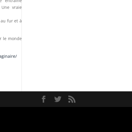
e entraîne
. Une vraie
 au fur et à
ur le monde
aginaire/