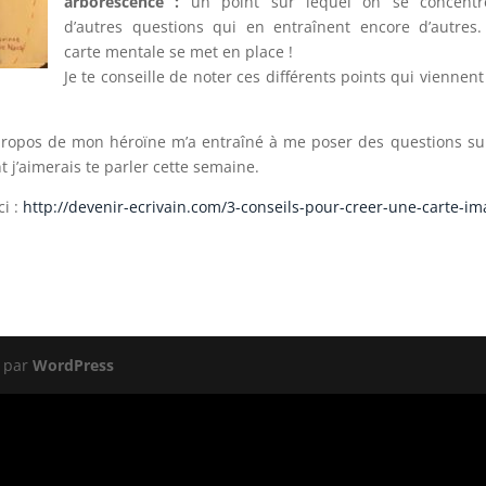
arborescence :
un point sur lequel on se concentr
d’autres questions qui en entraînent encore d’autres
carte mentale se met en place !
Je te conseille de noter ces différents points qui viennent
à propos de mon héroïne m’a entraîné à me poser des questions s
nt j’aimerais te parler cette semaine.
ci :
http://devenir-ecrivain.com/3-conseils-pour-creer-une-carte-im
 par
WordPress