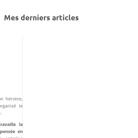
Mes derniers articles
on héroïne,
organisé le
.
availle la
 pensée en