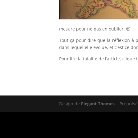
mesure pour ne pas en oublier. 😉
Tout ça pour dire que la réflexion 
dans lequel elle évolue, et c’est ce do
Pour lire la totalité de l’article, clique i
Design de
Elegant Themes
| Propulsé