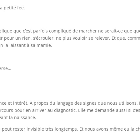
a petite fée.
lique que c’est parfois compliqué de marcher ne serait-ce que qu
er pour un rien, s’écrouler, ne plus vouloir se relever. Et que, com
 en la laissant à sa mamie.
verse…
nce et intérêt. À propos du langage des signes que nous utilisons.
cours pour en arriver au diagnostic. Elle me demande aussi si c’e
vant la naissance.
e peut rester invisible très longtemps. Et nous avons même eu la c