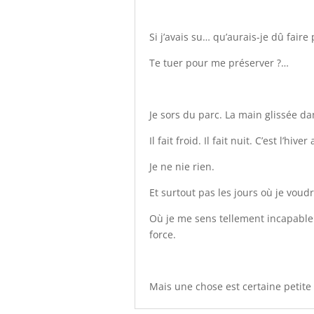
Si j’avais su… qu’aurais-je dû faire 
Te tuer pour me préserver ?…
Je sors du parc. La main glissée d
Il fait froid. Il fait nuit. C’est l’h
Je ne nie rien.
Et surtout pas les jours où je voud
Où je me sens tellement incapable 
force.
Mais une chose est certaine petite f