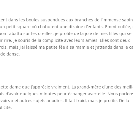
lètent dans les boules suspendues aux branches de l’immense sapin
, un petit square où chahutent une dizaine d’enfants. Emmitouflée,
battu sur les oreilles, je profite de la joie de mes filles qui se
ur rire. Je souris de la complicité avec leurs amies. Elles sont deux
rois, mais j’ai laissé ma petite fée à sa mamie et j’attends dans le 
 de danse.
 cette dame que j’apprécie vraiment. La grand-mère d’une des meil
is d’avoir quelques minutes pour échanger avec elle. Nous parlon
oirs » et autres sujets anodins. Il fait froid, mais je profite. De la
licité.