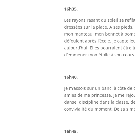
16h35.
Les rayons rasant du soleil se ref
dressées sur la place. À ses pieds
mon manteau, mon bonnet à pompon ra
défoulent après l’école. Je capte le
aujourd’hui. Elles pourraient être t
d’emmener mon étoile à son cours
16h40.
Je m’assois sur un banc, à côté de
amies de ma princesse. Je me réjou
danse, discipline dans la classe, dev
convivialité du moment. De sa simp
16h45.