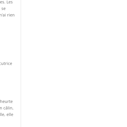
es. Les
 se
’ai rien
cutrice
 heurte
n câlin,
le, elle