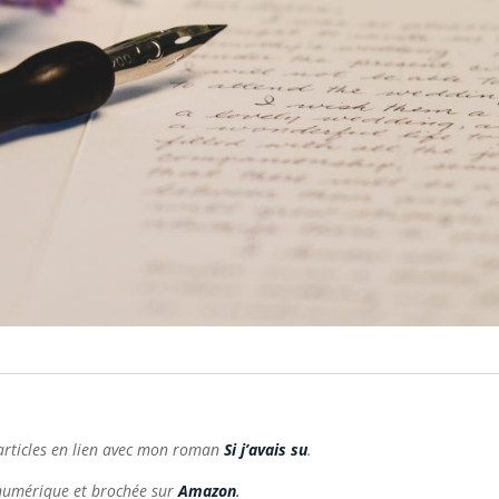
d’articles en lien avec mon roman
Si j’avais su
.
 numérique et brochée sur
Amazon
.