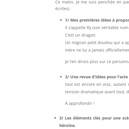
Ce matin, je me suis penchée en part
écrites)
1/ Mes premières idées à propo
Il s’appelle Ry (son véritable no
C’est un dragon.
Un mignon petit doudou qui a app
mère ne lui a jamais officiellemen
Je t’en dirais plus sur ce person
2/ Une revue d’idées pour l’act
tout est encore en vrac, autant 
tension dramatique avant tout, d
À approfondir !
3/ Les éléments clés pour une sc
héroïne.