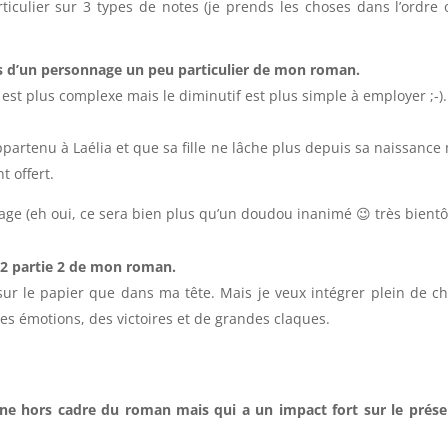
iculier sur 3 types de notes (je prends les choses dans l’ordre o
s d’un personnage un peu particulier de mon roman.
m est plus complexe mais le diminutif est plus simple à employer ;-).
artenu à Laélia et que sa fille ne lâche plus depuis sa naissance
t offert.
nage (eh oui, ce sera bien plus qu’un doudou inanimé 😉 très bientôt
e 2 partie 2 de mon roman.
sur le papier que dans ma tête. Mais je veux intégrer plein de ch
es émotions, des victoires et de grandes claques.
ène hors cadre du roman mais qui a un impact fort sur le prés