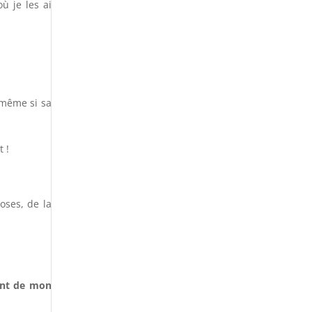
ù je les ai
 même si sa
 !
oses, de la
ent de mon