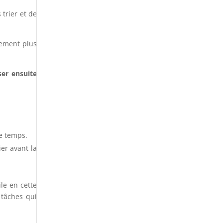
 trier et de
llement plus
ser ensuite
e temps.
ier avant la
le en cette
 tâches qui