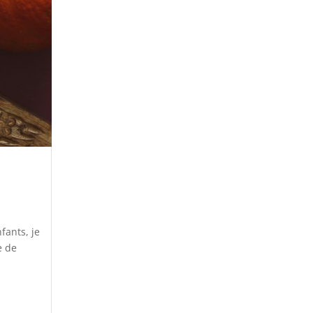
fants, je
e de