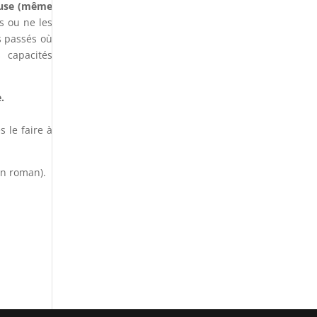
 muse (même
s ou ne les
s passés où
 capacités
.
s le faire à
on roman).