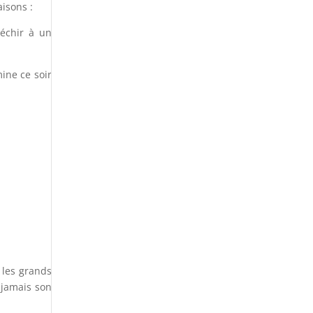
aisons :
léchir à un
ine ce soir
.
r les grands
 jamais son