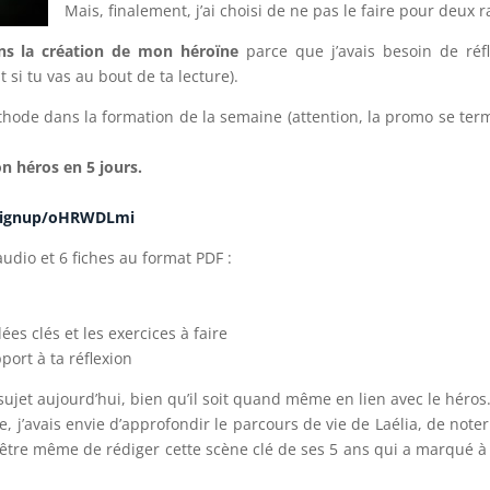
Mais, finalement, j’ai choisi de ne pas le faire pour deux r
ns la création de mon héroïne
parce que j’avais besoin de réf
t si tu vas au bout de ta lecture).
éthode dans la formation de la semaine (attention, la promo se term
n héros en 5 jours.
s/signup/oHRWDLmi
dio et 6 fiches au format PDF :
ées clés et les exercices à faire
port à ta réflexion
sujet aujourd’hui, bien qu’il soit quand même en lien avec le héros
e, j’avais envie d’approfondir le parcours de vie de Laélia, de note
être même de rédiger cette scène clé de ses 5 ans qui a marqué à