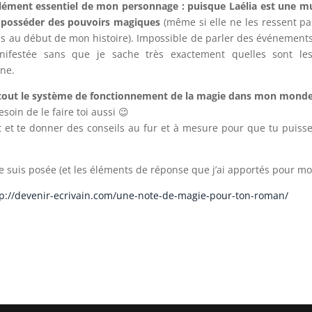
 élément essentiel de mon personnage : puisque Laélia est une
sée posséder des pouvoirs magiques
(même si elle ne les ressent pa
pas au début de mon histoire). Impossible de parler des événement
ifestée sans que je sache très exactement quelles sont les
ïne.
tout le système de fonctionnement de la magie dans mon monde
esoin de le faire toi aussi 😉
ait et te donner des conseils au fur et à mesure pour que tu puisse
me suis posée (et les éléments de réponse que j’ai apportés pour m
tp://devenir-ecrivain.com/une-note-de-magie-pour-ton-roman/