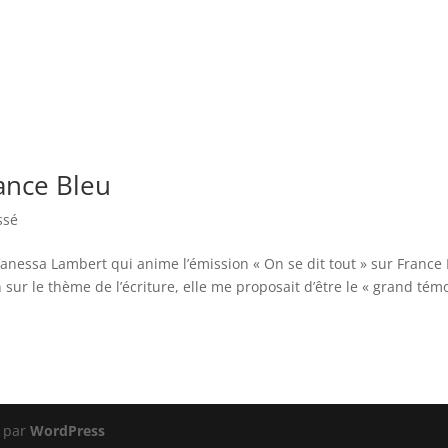
rance Bleu
ssé
Vanessa Lambert qui anime l’émission « On se dit tout » sur France 
sur le thème de l’écriture, elle me proposait d’être le « grand tém
 par
WordPress