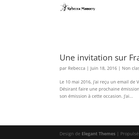
Une invitation sur F
par
Rebecca
|
Juin 18, 2016
|
Non cla
Le 10 mai 2016, j’ai reçu un email de 
Désirant faire une prochaine émission 
son émission à cette occasion. J’ai...
Design de
Elegant Themes
| Propulsé